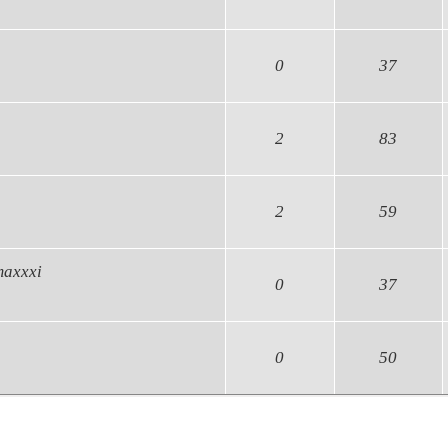
0
37
2
83
2
59
maxxxi
0
37
0
50