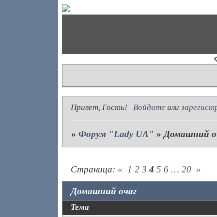
Привет, Гость!
Войдите
или
зарегист
»
Форум "Lady UA"
»
Домашний о
Страница:
«
1
2
3
4
5
6
…
20
»
Домашний очаг
Тема