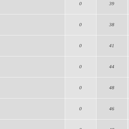
0
39
0
38
0
41
0
44
0
48
0
46