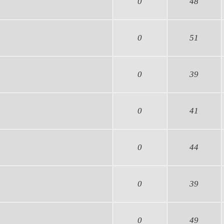
0
48
0
51
0
39
0
41
0
44
0
39
0
49