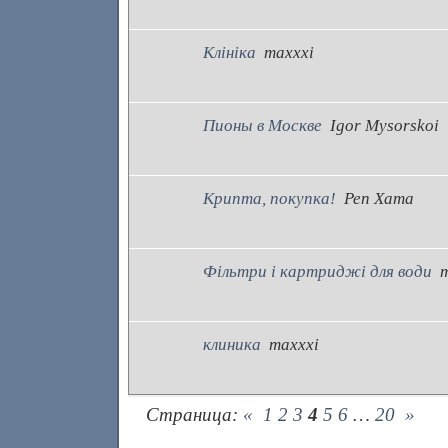
Клініка
maxxxi
Пионы в Москве
Igor Mysorskoi
Крипта, покупка!
Реп Хата
Фільтри і картриджі для води
клиника
maxxxi
Страница:
«
1
2
3
4
5
6
…
20
»