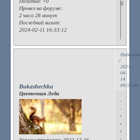
Позитив:
+0
0
Провел на форуме:
2 часа 28 минут
Последний визит:
2024-02-11 16:33:12
Поделит
2
2023-
04-
14
09:53:49
Bukashechka
Цветочная Леди
Да,
мужу
ставили
даже
бесплод
из-
Зарегистрирован
: 2022-12-16