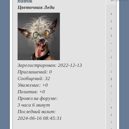
natnik
Цветочная Леди
да,
после
того
как
мой
муж
перебол
эпидид
Зарегистрирован
: 2022-12-13
https://e
Приглашений:
0
(кто
Сообщений:
32
Уважение:
+0
не
Позитив:
+0
знает
Провел на форуме:
это
3 часа 6 минут
воспале
Последний визит:
придатк
2024-06-16 08:45:31
яичек),
я