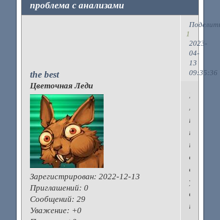
проблема с анализами
Поделит
1
2023-
04-
13
09:35:36
the best
Цветочная Леди
Была
ли
какая-
то
проблем
со
спермой
Зарегистрирован
: 2022-12-13
у
Приглашений:
0
ваших
Сообщений:
29
партнер
Уважение:
+0