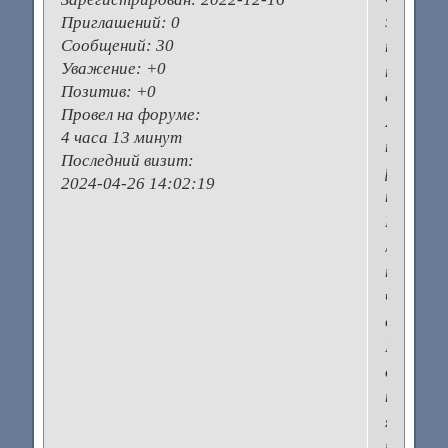
за
Приглашений:
0
Сообщений:
30
плохих
Уважение:
+0
показат
Позитив:
+0
спермог
Провел на форуме:
Я
4 часа 13 минут
так
Последний визит:
расстро
2024-04-26 14:02:19
тогда.
Назнача
лечение,
при
чем
длительн
Но
естест
путем
я
так