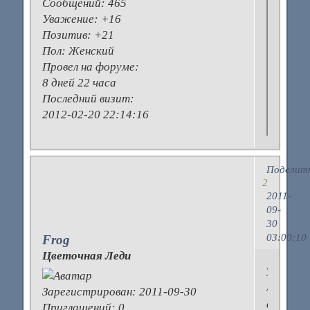
Сообщений:
465
Уважение:
+16
Позитив:
+21
Пол:
Женский
Провел на форуме:
8 дней 22 часа
Последний визит:
2012-02-20 22:14:16
Поделит
2
2011-
09-
30
03:00:10
Frog
Цветочная Леди
у
меня
Зарегистрирован
: 2011-09-30
все
Приглашений:
0