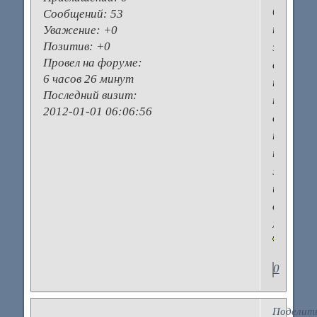
были,
Сообщений:
53
но
Уважение:
+0
Позитив:
+0
это
Провел на форуме:
в
6 часов 26 минут
первом
Последний визит:
тримест
2012-01-01 06:06:56
а
потом
только
живот
и
отсутс
месячн
0
Поделит