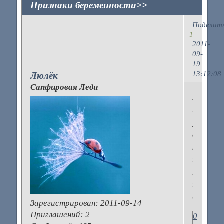
Признаки беременности>>
Поделит
1
2011-
09-
19
13:12:08
Люлёк
Сапфировая Леди
Были
ли
у
вас
какие-
то
первые
признак
беремен
Зарегистрирован
: 2011-09-14
Приглашений:
2
0