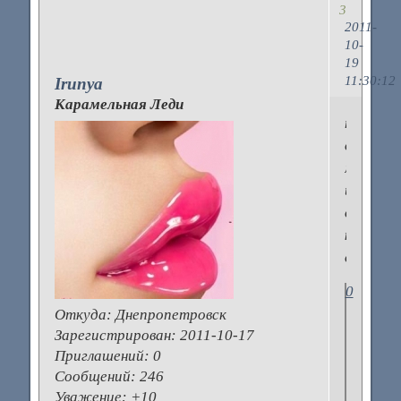
3
2011-
10-
19
11:30:12
Irunya
Карамельная Леди
только
отсутс
месячны
и
от
кофе
отверну
0
Откуда:
Днепропетровск
Зарегистрирован
: 2011-10-17
Приглашений:
0
Сообщений:
246
Уважение:
+10