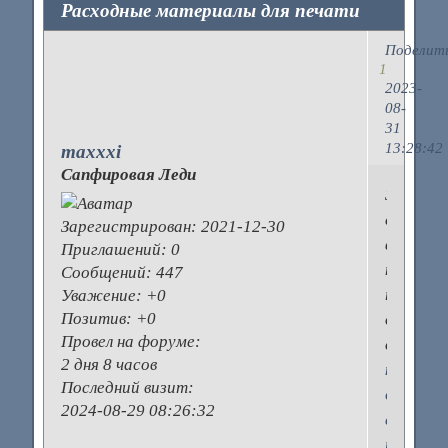
Расходные материалы для печати
Поделит
1
2023-
08-
31
13:28:42
maxxxi
Сапфировая Леди
Здесь
есть
Зарегистрирован
: 2021-12-30
вся
Приглашений:
0
необход
Сообщений:
447
техника
Уважение:
+0
Позитив:
+0
для
Провел на форуме:
офиса
2 дня 8 часов
картри
Последний визит:
для
2024-08-29 08:26:32
струйн
принтер