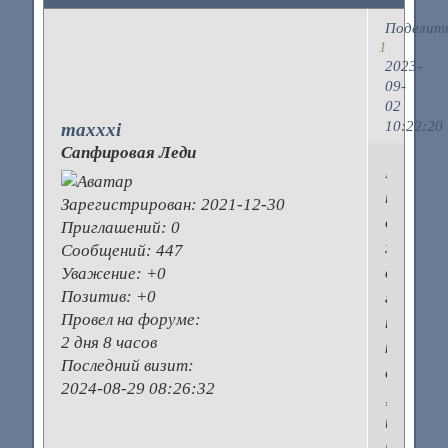
Поделит
1
2023-
09-
02
10:22:20
maxxxi
Сапфировая Леди
Могу
подсказ
Зарегистрирован
: 2021-12-30
один
Приглашений:
0
хороши
Сообщений:
447
сайт,
Уважение:
+0
Позитив:
+0
где
Провел на форуме:
предла
2 дня 8 часов
качеств
Последний визит:
сельхоз
2024-08-29 08:26:32
,упаковк
инвента
и