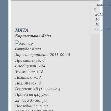
Поделит
5
2011-
10-
18
00:56:49
МЯТА
Карамельная Леди
О
Откуда:
Киев
н
Зарегистрирован
: 2011-09-15
Приглашений:
0
Ч
Сообщений:
124
б
Уважение:
+18
т
Позитив:
+22
ч
Пол:
Женский
м
Возраст:
48
[1977-08-25]
-
Провел на форуме:
со
22 часа 37 минут
а
Последний визит:
ж