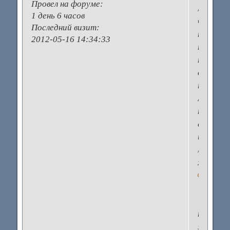
Провел на форуме:
любит
1 день 6 часов
что-
Последний визит:
то
2012-05-16 14:34:33
посмотр
послуш
до
поздна.
А
потом
еще
и
любви
хочет
Сын
тоже
жаворон