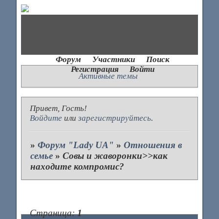
Форум
Участники
Поиск
Регистрация
Войти
Активные темы
Привет, Гость!
Войдите
или
зарегистрируйтесь
.
»
Форум "Lady UA"
»
Отношения в
семье
»
Совы и жаворонки>>как
находите компромис?
Страница:
1