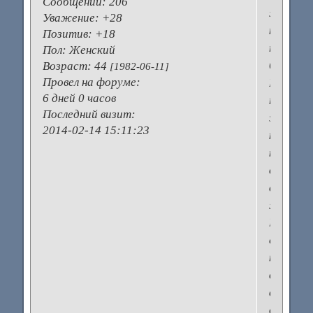
Сообщений:
206
жаворон
Уважение:
+28
как
Позитив:
+18
тогда
Пол:
Женский
быть?
Возраст:
44
[1982-06-11]
Провел на форуме:
Не
6 дней 0 часов
привод
Последний визит:
это
2014-02-14 15:11:23
к
конфли
в
семейно
жизни?
Кто
есть
кто
в
вашей
семье?