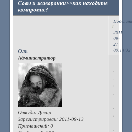
Совы и жаворонки>>как находите
компромис?
Поделит
1
2011-
09-
27
09:14:32
Оль
Администратор
Часто
бывает
такое,
что
муж
-
сова,
Откуда:
Днепр
а
Зарегистрирован
: 2011-09-13
жена
Приглашений:
0
-