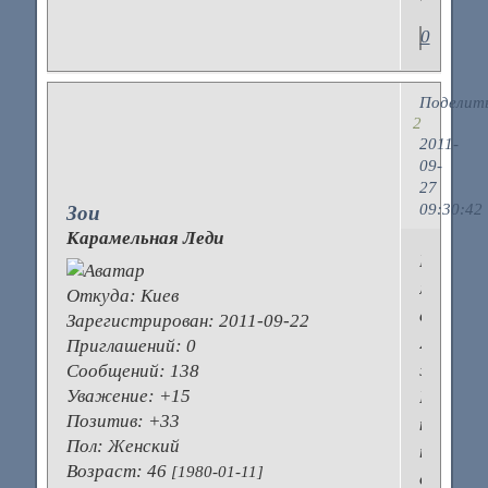
0
Поделит
2
2011-
09-
27
09:30:42
Зои
Карамельная Леди
Мой
муж
Откуда:
Киев
сова.
Зарегистрирован
: 2011-09-22
Я
Приглашений:
0
жаворон
Сообщений:
138
Уважение:
+15
Мне,
Позитив:
+33
конечно,
Пол:
Женский
тяжело
Возраст:
46
[1980-01-11]
он