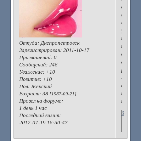
совы.
только
по
утрам
так
Откуда:
Днепропетровск
тяжело
Зарегистрирован
: 2011-10-17
встават
Приглашений:
0
а
Сообщений:
246
рано
Уважение:
+10
лечь
Позитив:
+10
спать
Пол:
Женский
не
Возраст:
38
[1987-09-21]
Провел на форуме:
получае
1 день 1 час
0
Последний визит:
2012-07-19 16:50:47