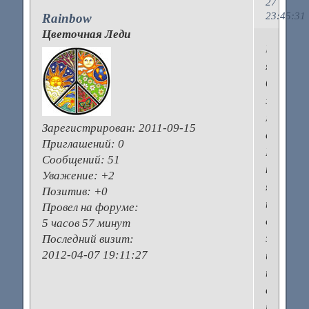
27
23:45:31
Rainbow
Цветочная Леди
Изначал
я
была
жаворон
муж
Зарегистрирован
: 2011-09-15
совой.
Приглашений:
0
Но
Сообщений:
51
когда
Уважение:
+2
я
Позитив:
+0
прихож
Провел на форуме:
с
5 часов 57 минут
занятий
Последний визит:
2012-04-07 19:11:27
или
трениро
в
пол