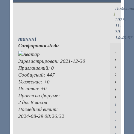
Поделит
1
2023-
11-
30
14:49:57
maxxxi
Сапфировая Леди
На
днях
Зарегистрирован
: 2021-12-30
покупал
Приглашений:
0
здесь
Сообщений:
447
все
Уважение:
+0
Позитив:
+0
для
Провел на форуме:
вентиля
2 дня 8 часов
https://
Последний визит:
ta
2024-08-29 08:26:32
…
g-
systems/