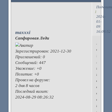
Поделит
1
2024-
01-
09
16:08:52
maxxxi
Сапфировая Леди
Всем
совету
Зарегистрирован
: 2021-12-30
этот
Приглашений:
0
магазин
Сообщений:
447
по
Уважение:
+0
Позитив:
+0
продаж
Провел на форуме:
всего
2 дня 8 часов
для
Последний визит:
детей
2024-08-29 08:26:32
высоког
качеств
и