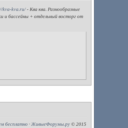
//kva-kva.ru/
- Ква ква. Разнообразные
ки и бассейны + отдельный восторг от
ум бесплатно
·
ЖивыеФорумы.ру
© 2015