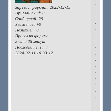
в
Зарегистрирован
: 2022-12-13
Москву
Приглашений:
0
на
Сообщений:
29
лечение,
Уважение:
+0
посчита
Позитив:
+0
что
Провел на форуме:
там
2 часа 28 минут
дорого.
Последний визит:
2024-02-11 16:33:12
Но
я
хочу
вам
сказать
что
за
нескольк
лет
я