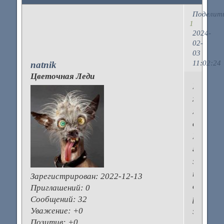
Поделит
1
2024-
02-
03
11:02:24
natnik
Цветочная Леди
Посове
хороши
медцен
в
Москве,
где
занима
пробле
Зарегистрирован
: 2022-12-13
с
Приглашений:
0
репрод
Сообщений:
32
Уважение:
+0
здоровь
Позитив:
+0