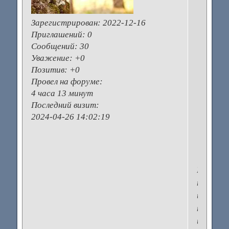
х
Зарегистрирован
: 2022-12-16
м
Приглашений:
0
в
Сообщений:
30
М
Уважение:
+0
г
Позитив:
+0
з
Провел на форуме:
п
4 часа 13 минут
с
Последний визит:
р
2024-04-26 14:02:19
з
Меня
тоже
интерес
такая
информа