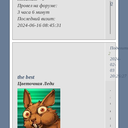
0
Провел на форуме:
3 часа 6 минут
Последний визит:
2024-06-16 08:45:31
Поделит
2
2024-
02-
03
20:26:27
the best
Цветочная Леди
Я
жалею,
что
сразу
не
поехала