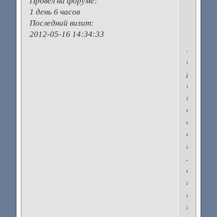
Провел на форуме:
н
1 день 6 часов
Последний визит:
2012-05-16 14:34:33
Просто
после
родов
и
кормлен
от
всех
духов
тошнит
Даже
если
так
не
тошнит