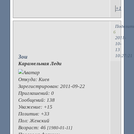
+1
Поделит
6
2011-
10-
13
10:27:21
Зои
Карамельная Леди
M
Откуда:
Киев
н
Зарегистрирован
: 2011-09-22
Приглашений:
0
Ю
Сообщений:
138
а
Уважение:
+15
ч
Позитив:
+33
т
Пол:
Женский
Н
Возраст:
46
[1980-01-11]
н