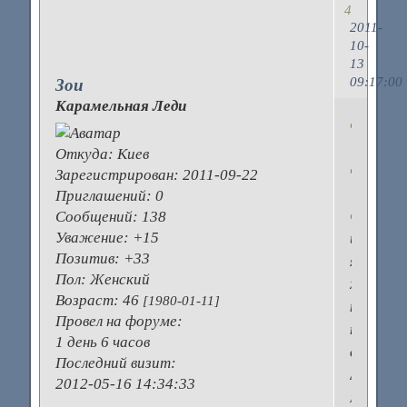
4
2011-
10-
13
09:17:00
Зои
Карамельная Леди
Откуда:
Киев
Зарегистрирован
: 2011-09-22
Приглашений:
0
Сообщений:
138
Уважение:
+15
и
Позитив:
+33
я
Пол:
Женский
хочу
Возраст:
46
[1980-01-11]
поговор
Провел на форуме:
про
1 день 6 часов
духи.
Последний визит:
А
2012-05-16 14:34:33
мои