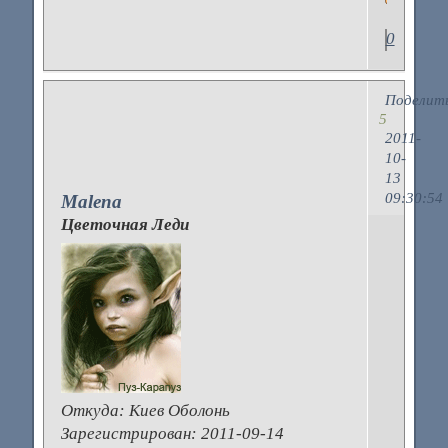
0
Поделит
5
2011-
10-
13
09:30:54
Malena
Цветочная Леди
З
н
А
м
т
п
Откуда:
Киев Оболонь
Зарегистрирован
: 2011-09-14