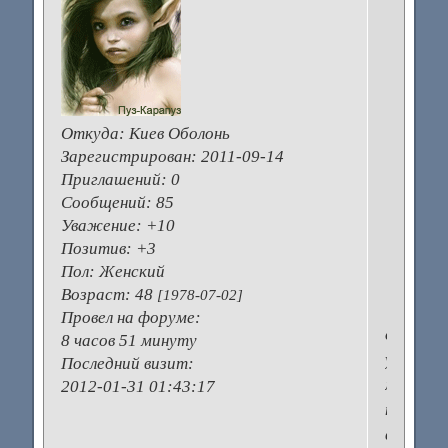
н
П
п
р
и
Откуда:
Киев Оболонь
к
Зарегистрирован
: 2011-09-14
о
Приглашений:
0
в
Сообщений:
85
д
Уважение:
+10
Позитив:
+3
т
Пол:
Женский
Возраст:
48
[1978-07-02]
Провел на форуме:
оооо,
8 часов 51 минуту
у
Последний визит:
меня
2012-01-31 01:43:17
так
во