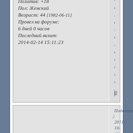
Позитив:
+18
так
Пол:
Женский
много
Возраст:
44
[1982-06-11]
Провел на форуме:
всего
6 дней 0 часов
-
Последний визит:
отливан
2014-02-14 15:11:23
лицензии
оригина
и
тестеры
предпо
пользов
0
Поделит
2
2011-
10-