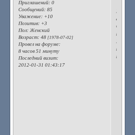
Приглашений:
0
Сообщений:
85
Юль,
Уважение:
+10
а
Позитив:
+3
что
Пол:
Женский
такое?
Возраст:
48
[1978-07-02]
Ничего
Провел на форуме:
не
8 часов 51 минуту
нравитс
Последний визит:
2012-01-31 01:43:17
З
н
Н
н
а
к
он
Я