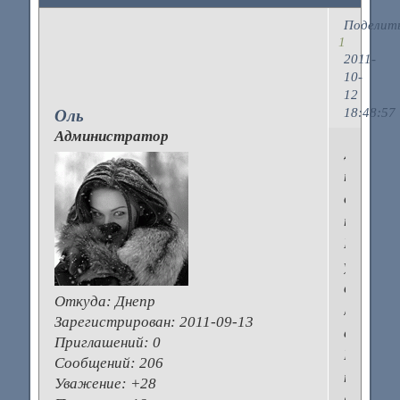
Поделит
1
2011-
10-
12
18:48:57
Оль
Администратор
Давайт
поговор
о
парфюм
Какие
у
вас
Откуда:
Днепр
любимы
Зарегистрирован
: 2011-09-13
аромат
Приглашений:
0
Где
Сообщений:
206
покупае
Уважение:
+28
Сейчас