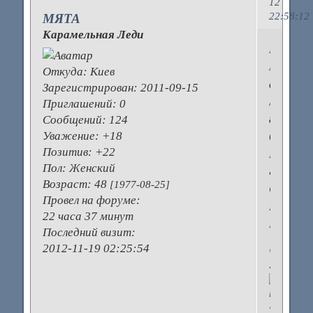
12
22:58:12
МЯТА
Карамельная Леди
Моим
любимы
Откуда:
Киев
аромат
Зарегистрирован
: 2011-09-15
лет
Приглашений:
0
8
Сообщений:
124
Уважение:
+18
был
Позитив:
+22
Dolce
Пол:
Женский
&
Возраст:
48
[1977-08-25]
Gabban
Провел на форуме:
Light
22 часа 37 минут
Blue
Последний визит:
2012-11-19 02:25:54
.
Таким,