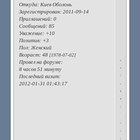
р
Откуда:
Киев Оболонь
и
Зарегистрирован
: 2011-09-14
т
Приглашений:
0
и
Сообщений:
85
з
Уважение:
+10
Позитив:
+3
Пол:
Женский
Возраст:
48
[1978-07-02]
А
Провел на форуме:
где
8 часов 51 минуту
заказыв
Последний визит:
Я
2012-01-31 01:43:17
вот
охочусь
за
Valentin
Rock`n
Dreams.
Просто