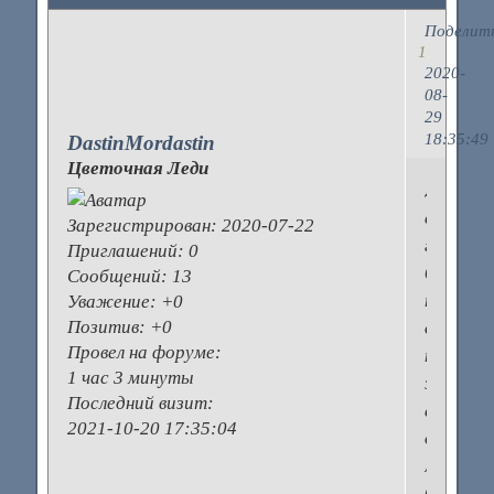
Поделит
1
2020-
08-
29
18:35:49
DastinMordastin
Цветочная Леди
Деньки,
еще
Зарегистрирован
: 2020-07-22
говорят
Приглашений:
0
будут
Сообщений:
13
теплые
Уважение:
+0
Позитив:
+0
до
Провел на форуме:
ноября,
1 час 3 минуты
значит
Последний визит:
с
2021-10-20 17:35:04
дочерью
мы
будем