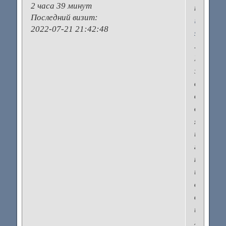
2 часа 39 минут
тут
Последний визит:
italian-
2022-07-21 21:42:48
shoes.ru
.
Нашла
этот
сайт
довольн
давно,
я
искала
где
купить
итальян
обувь
в
интерне
магазин