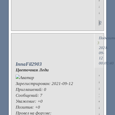
яркие
цвета.
0
Поделит
3
2021-
09-
12
00:02:40
InnaFil2903
Цветочная Леди
Судя
по
Зарегистрирован
: 2021-09-12
погоде
Приглашений:
0
уже
Сообщений:
7
действи
Уважение:
+0
Позитив:
+0
пора
Провел на форуме:
покупат