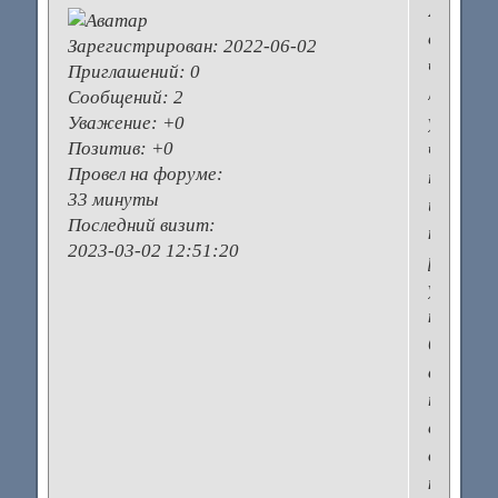
Я
считаю,
Зарегистрирован
: 2022-06-02
что
Приглашений:
0
лучше
Сообщений:
2
уж
Уважение:
+0
Позитив:
+0
чуть
Провел на форуме:
потрат
33 минуты
и
Последний визит:
купить
2023-03-02 12:51:20
ребенку
удобные
качеств
босонож
а
так
смотри
сами
конечно)