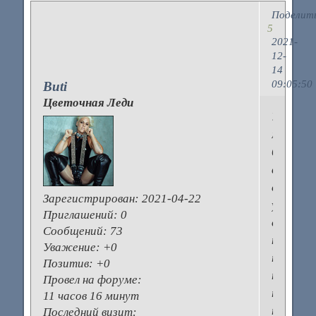
Поделит
5
2021-
12-
14
09:05:50
Buti
Цветочная Леди
У
меня
быстре
всего
снашива
Зарегистрирован
: 2021-04-22
удобная
Приглашений:
0
обувь
Сообщений:
73
на
Уважение:
+0
плоской
Позитив:
+0
подошве
Провел на форуме:
причем
11 часов 16 минут
та,
Последний визит: