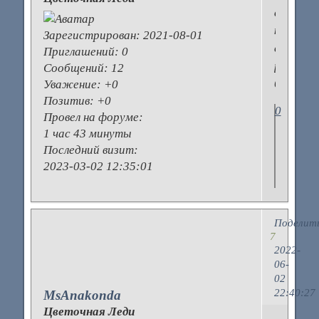
а
как
Зарегистрирован
: 2021-08-01
с
Приглашений:
0
размеро
Сообщений:
12
быть?
Уважение:
+0
Позитив:
+0
0
Провел на форуме:
1 час 43 минуты
Последний визит:
2023-03-02 12:35:01
Поделит
7
2022-
06-
02
22:40:27
MsAnakonda
Цветочная Леди