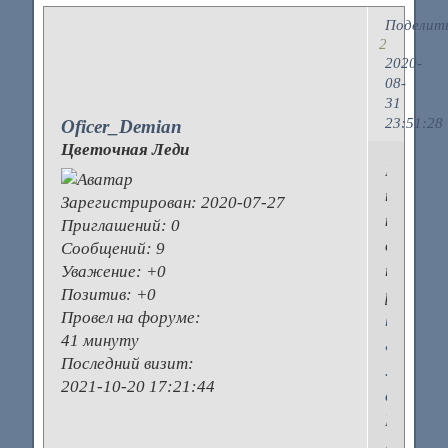
Поделит
2
2020-
08-
31
23:51:28
Oficer_Demian
Цветочная Леди
Рекомен
преобре
Зарегистрирован
: 2020-07-27
кроксы
Приглашений:
0
сейчас
Сообщений:
9
по
Уважение:
+0
Позитив:
+0
распро
Провел на форуме:
https://c
41 минуту
&sort=p
Последний визит:
…
2021-10-20 17:21:44
amp;pa
Все
лето