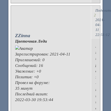
Поделит
2
2021-
04-
11
22:51:12
ZZinna
Цветочная Леди
Зараз
то
Зарегистрирован
: 2021-04-11
й
Приглашений:
0
ринки
Сообщений:
16
всі
Уважение:
+0
Позитив:
+0
зачинені
Провел на форуме:
-
35 минут
каранти
Последний визит:
та
2022-03-30 19:53:44
й
вибір