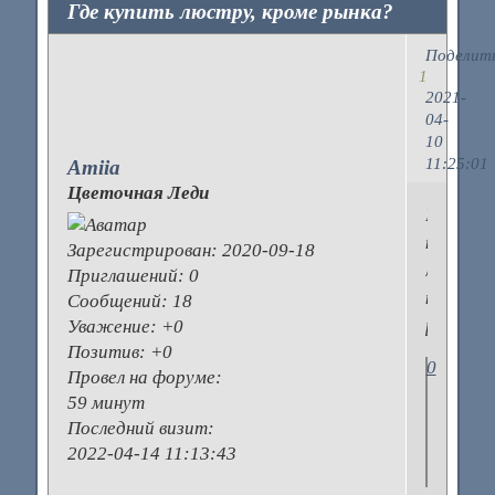
Где купить люстру, кроме рынка?
Поделит
1
2021-
04-
10
11:25:01
Amiia
Цветочная Леди
Где
купить
Зарегистрирован
: 2020-09-18
люстру,
Приглашений:
0
кроме
Сообщений:
18
рынка?
Уважение:
+0
Позитив:
+0
0
Провел на форуме:
59 минут
Последний визит:
2022-04-14 11:13:43