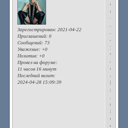
интерн
посмот
-
магазин
Зарегистрирован
: 2021-04-22
много.
Приглашений:
0
А
Сообщений:
73
учитыва
Уважение:
+0
что
Позитив:
+0
хрустал
Провел на форуме:
потолоч
11 часов 16 минут
люстра
Последний визит:
2024-04-28 15:09:39
https://f
svet.com
…
e-
lyustry/
сейчас
снова