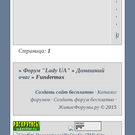
и
предме
домашн
обихода
0
Страница:
1
»
Форум "Lady UA"
»
Домашний
очаг
»
Fundermax
Создать сайт бесплатно
·
Каталог
форумов
·
Создать форум бесплатно
·
ЖивыеФорумы.ру
© 2015