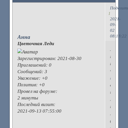
Поделит
1
2021-
09-
02
08:18:22
Анна
Цветочная Леди
Хочу
пореком
Зарегистрирован
: 2021-08-30
компан
Приглашений:
0
Фундерм
Сообщений:
3
https://
Уважение:
+0
Позитив:
+0
столеш
Провел на форуме:
из
2 минуты
НРL
Последний визит:
панелей
2021-09-13 07:55:00
Funderm
(ламина
высоког