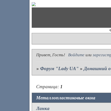
Привет, Гость!
Войдите
или
зарегист
»
Форум "Lady UA"
»
Домашний о
Страница:
1
Металлопластиковые окна
Ланка