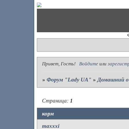
Привет, Гость!
Войдите
или
зарегист
»
Форум "Lady UA"
»
Домашний о
Страница:
1
корм
maxxxi