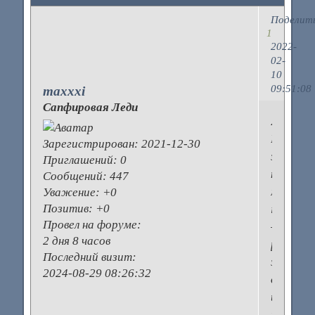
Поделит
1
2022-
02-
10
09:51:08
maxxxi
Сапфировая Леди
Якщо
Вам
Зарегистрирован
: 2021-12-30
знадоби
Приглашений:
0
придба
Сообщений:
447
музичні
Уважение:
+0
Позитив:
+0
інструм
Провел на форуме:
–
2 дня 8 часов
раджу
Последний визит:
звернут
2024-08-29 08:26:32
до
цього
магазин