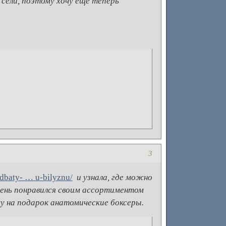
 сели, поэтому хочу еще теперь
3
rydbaty- … u-bilyznu/
и узнала, где можно
чень понравился своим ассортиментом
у на подарок анатомические боксеры.