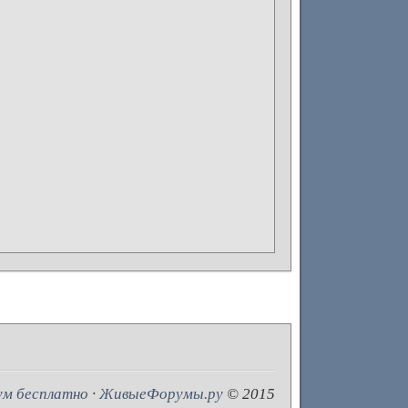
ум бесплатно
·
ЖивыеФорумы.ру
© 2015