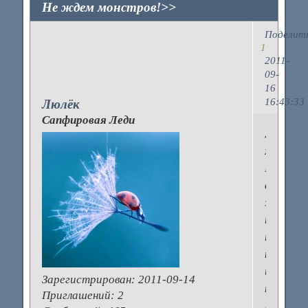
Не ждем монстров!>>
Поделит
1
2011-
09-
16
16:43:33
Люлёк
Сапфировая Леди
Девочки
хочушеч
Предла
в
этой
теме
писать,
кто
и
Зарегистрирован
: 2011-09-14
когда
Приглашений:
2
НЕ