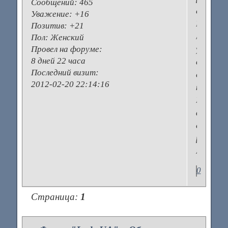
Сообщений:
465
столе?
Уважение:
+16
Есть
Позитив:
+21
ли
Пол:
Женский
у
Провел на форуме:
8 дней 22 часа
вас
Последний визит:
свой
2012-02-20 22:14:16
кабинет
Показы
фотки
своего
рабочег
места)))
0
Страница:
1