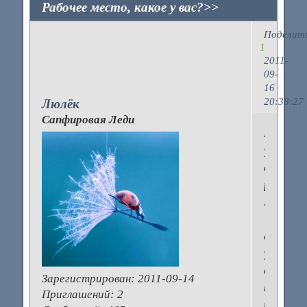
Рабочее место, какое у вас?>>
Поделит
1
2011-
09-
16
20:38:27
Люлёк
Сапфировая Леди
Какое
у
вас
рабочее
место?
Что
стоит
у
вас
Зарегистрирован
: 2011-09-14
на
Приглашений:
2
рабочем