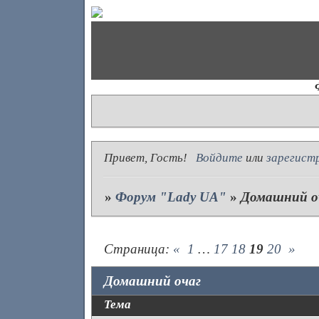
Привет, Гость!
Войдите
или
зарегист
»
Форум "Lady UA"
»
Домашний о
Страница:
«
1
…
17
18
19
20
»
Домашний очаг
Тема