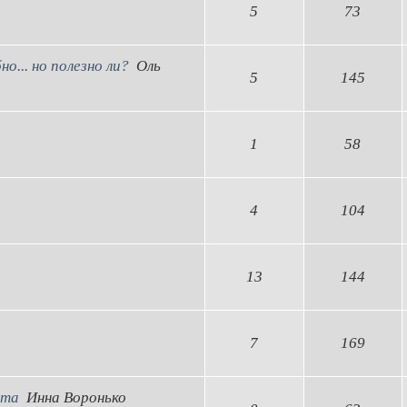
5
73
... но полезно ли?
Оль
5
145
1
58
4
104
13
144
7
169
нта
Инна Воронько