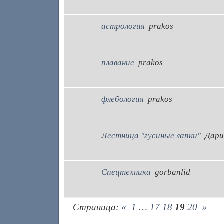
астрология
prakos
плавание
prakos
флебология
prakos
Лестница "гусиные лапки"
Дари
Спецтехника
gorbanlid
Страница:
«
1
…
17
18
19
20
»