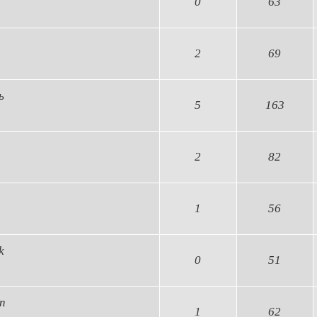
0
63
2
69
ь
5
163
2
82
1
56
k
0
51
n
1
62