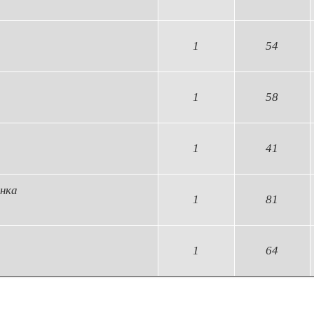
1
54
1
58
1
41
нка
1
81
1
64