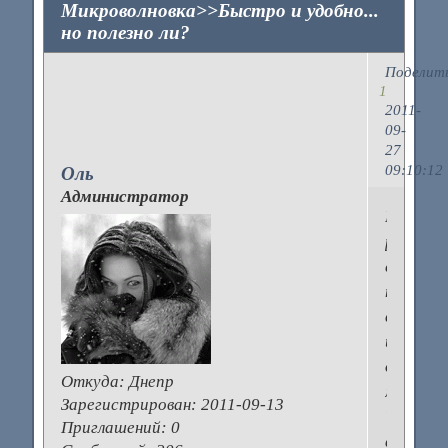
Микроволновка>>Быстро и удобно...
но полезно ли?
Поделит
1
2011-
09-
27
09:10:12
Оль
Администратор
Не
раз
слышал
про
вред
излучен
от
Откуда:
Днепр
микрово
Зарегистрирован
: 2011-09-13
Что
Приглашений:
0
вы