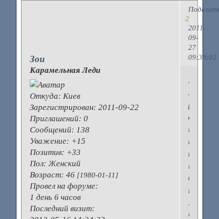
Поделит
2
2011-
09-
27
09:38:02
Зои
Карамельная Леди
Мой
муж
Откуда:
Киев
работа
Зарегистрирован
: 2011-09-22
в
Приглашений:
0
предста
Сообщений:
138
Уважение:
+15
компани
Позитив:
+33
которая
Пол:
Женский
произво
Возраст:
46
[1980-01-11]
быт
Провел на форуме:
технику
1 день 6 часов
Говорит
Последний визит:
что