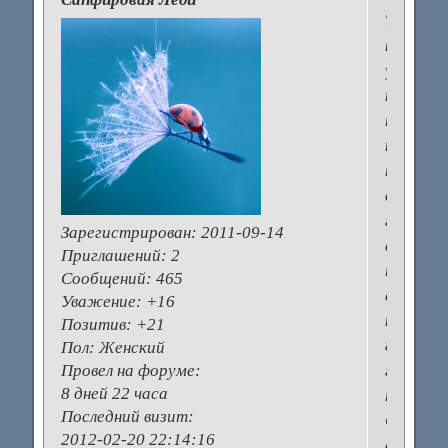
Так
как
у
нас
ни
как
не
включат
газ,
Зарегистрирован
: 2011-09-14
а
Приглашений:
2
печка
Сообщений:
465
еще
Уважение:
+16
каменка
Позитив:
+21
80
Пол:
Женский
годов,
Провел на форуме:
8 дней 22 часа
то
Последний визит:
СВ
2012-02-20 22:14:16
для