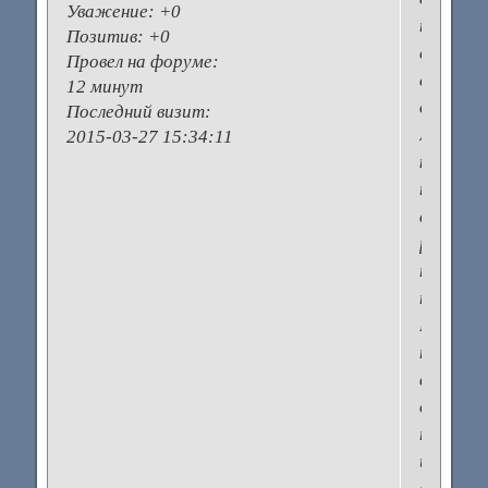
Уважение:
+0
помощь
Позитив:
+0
специал
Провел на форуме:
средств
12 минут
для
Последний визит:
мытья,
2015-03-27 15:34:11
которы
так
активно
реклам
по
телевизо
Но
не
всегда
дорого
порошк
и