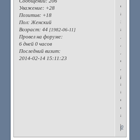
Сообщений:
206
думает
Уважение:
+28
по
Позитив:
+18
этому
Пол:
Женский
поводу?
Возраст:
44
[1982-06-11]
Провел на форуме:
Использ
6 дней 0 часов
ли
Последний визит:
микрово
2014-02-14 15:11:23
сами?
Для
разогре
пищи
или
для
ее
пригото
0