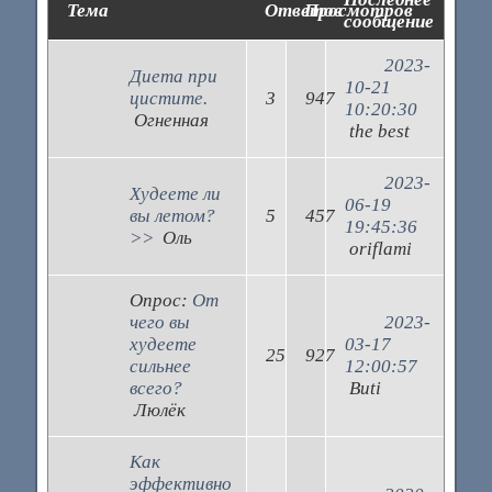
Тема
Ответов
Просмотров
сообщение
2023-
Диета при
10-21
цистите.
3
947
10:20:30
Огненная
the best
2023-
Худеете ли
06-19
вы летом?
5
457
19:45:36
>>
Оль
oriflami
Опрос:
От
чего вы
2023-
худеете
03-17
25
927
сильнее
12:00:57
всего?
Buti
Люлёк
Как
эффективно