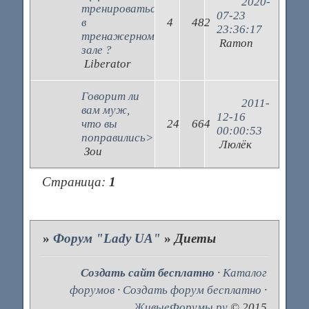
2020-
тренироваться
07-23
в
4
482
23:36:17
тренажерном
Ramon
зале ?
Liberator
Говорит ли
2011-
вам муж,
12-16
что вы
24
664
00:00:53
поправились>>
Люлёк
Зои
Страница:
1
»
Форум "Lady UA"
»
Диеты
Создать сайт бесплатно
·
Каталог
форумов
·
Создать форум бесплатно
·
ЖивыеФорумы.ру
© 2015