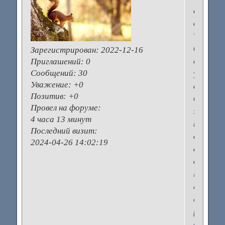
вы
думает
Тем
более,
Зарегистрирован
: 2022-12-16
если
Приглашений:
0
Сообщений:
30
у
Уважение:
+0
вас
Позитив:
+0
будет
Провел на форуме:
эко
4 часа 13 минут
по
Последний визит:
омс
2024-04-26 14:02:19
с
донорск
https://r
eco.ru/t
eko-
po-
oms.html