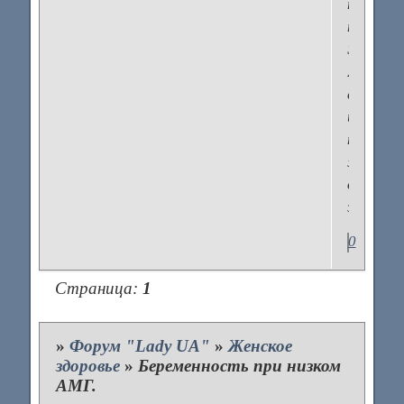
тоже
посовет
ЭКО.
Я
согласи
и
не
жалею
об
этом.
0
Страница:
1
»
Форум "Lady UA"
»
Женское
здоровье
»
Беременность при низком
АМГ.