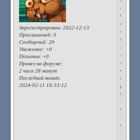
Это
было
три
Зарегистрирован
: 2022-12-13
года
Приглашений:
0
назад.
Сообщений:
29
На
Уважение:
+0
ЭКО
Позитив:
+0
я
Провел на форуме:
долго
2 часа 28 минут
не
Последний визит:
2024-02-11 16:33:12
решалас
на
это
было
много
причин.
Как-