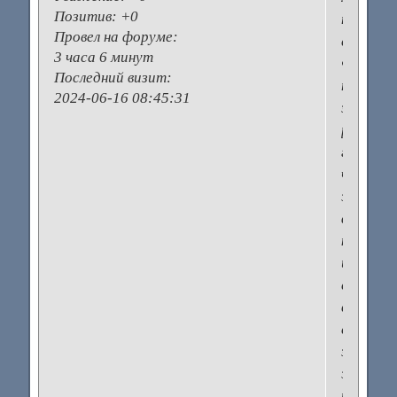
Позитив:
+0
ниже
Провел на форуме:
единицы
3 часа 6 минут
ФСГ
Последний визит:
наобор
2024-06-16 08:45:31
зашкали
репроду
говорит
что
это
фактич
климакс
и
единств
возмож
способ
заберем
это
использ