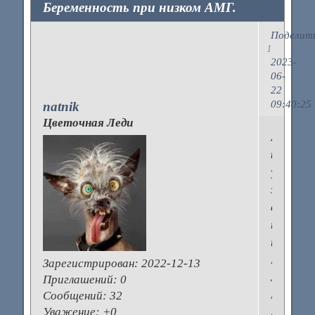
Беременность при низком АМГ.
Поделит
1
2023-
06-
22
09:40:25
natnik
Цветочная Леди
Девочки
кому
удалось
заберем
с
такой
проблем
Мне
Зарегистрирован
: 2022-12-13
36
Приглашений:
0
лет,
Сообщений:
32
Уважение:
+0
АМГ