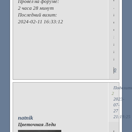
Провел на форуме:
Если
2 часа 28 минут
кто
Последний визит:
2024-02-11 16:33:12
сталкив
с
этой
проблем
напиши
пожалуй
0
Поделит
2
2023-
07-
27
21:18:25
natnik
Цветочная Леди
да