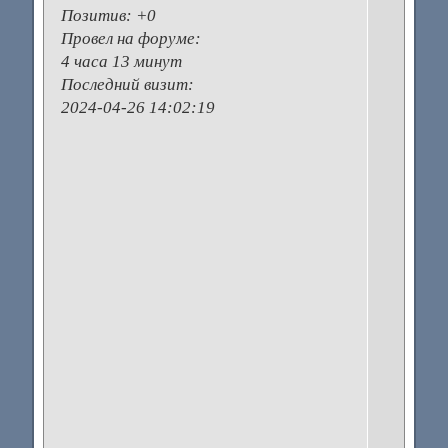
Позитив:
+0
б
Провел на форуме:
п
4 часа 13 минут
г
Последний визит:
п
2024-04-26 14:02:19
и
л
о
Е
к
с
с
э
п
н
п