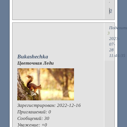
0
Поделит
3
2023-
07-
28
11:46:35
Bukashechka
Цветочная Леди
t
b
н
К
Зарегистрирован
: 2022-12-16
м
Приглашений:
0
в
Сообщений:
30
к
Уважение:
+0
я