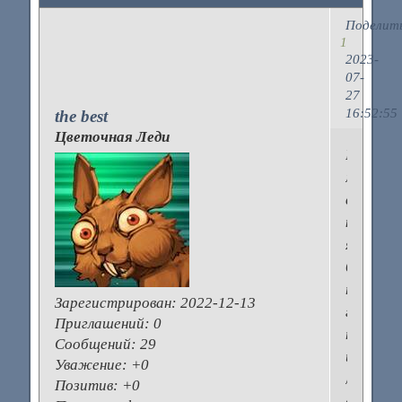
Поделит
1
2023-
07-
27
16:52:55
the best
Цветочная Леди
Как
можно
вылечит
кисту
яичника
без
примене
Зарегистрирован
: 2022-12-13
гормона
Приглашений:
0
препара
Сообщений:
29
и
Уважение:
+0
лапарос
Позитив:
+0
операци