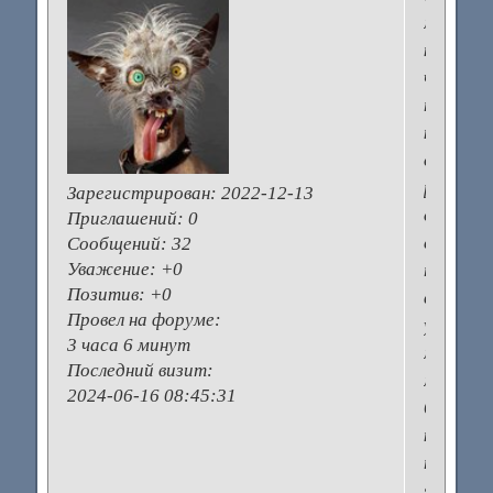
мне
кажетс
что
ни
как...
очень
редко
Зарегистрирован
: 2022-12-13
они
Приглашений:
0
сами
Сообщений:
32
Уважение:
+0
проходя
Позитив:
+0
вот
Провел на форуме:
у
3 часа 6 минут
моего
Последний визит:
мужа
2024-06-16 08:45:31
была
киста
придат
яичка