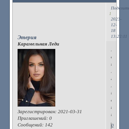
Поделит
1
2023-
12-
18
13:22:11
Этерия
Карамельная Леди
Народ,
всем
привет!
Подска
где
можно
шубы
с
капюшо
Зарегистрирован
: 2021-03-31
найти?
Приглашений:
0
Сообщений:
142
0