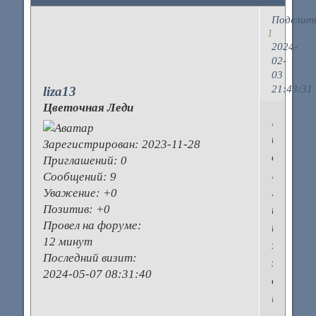
Поделит
1
2024-
02-
03
21:43:31
liza13
Цветочная Леди
Моя
истори
Зарегистрирован
: 2023-11-28
с
Приглашений:
0
Грин
Сообщений:
9
Картой
Уважение:
+0
Позитив:
+0
началас
Провел на форуме:
на
12 минут
этом
Последний визит:
замечат
2024-05-07 08:31:40
сайте
https://g
Благода