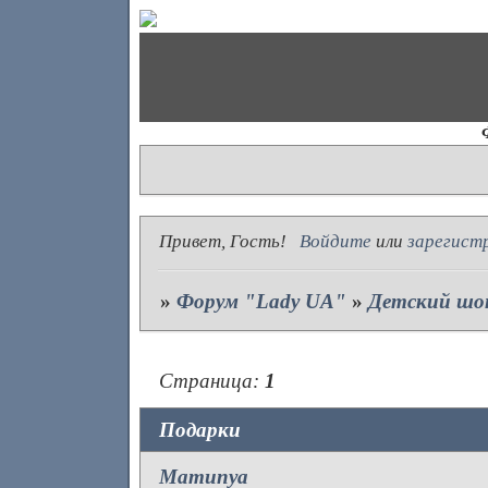
Привет, Гость!
Войдите
или
зарегист
»
Форум "Lady UA"
»
Детский шо
Страница:
1
Подарки
Mamunya