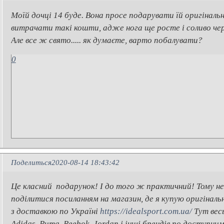
Моїй дочці 14 буде. Вона просе подарувати їй оригінальн
витрачати такі кошти, адже нога ще росте і соливо чер
Але все ж свято..... як думаєте, варто побалувати?
0
Поделиться
2020-08-14 18:43:42
Це класний подарунок! І до того ж практичний! Тому н
поділитися посиланням на магазин, де я купую оригіналь
з доставкою по Україні
https://idealsport.com.ua/
Тут вес
Adidas, Puma, Reebok, Jordan і інші брендів по доступним