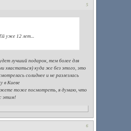
5
й уже 12 лет...
удет лучший подарок, тем более для
и хвастаться) куда же без этого, это
мотрелась солиднее и не разлезлась
у в Киеве
жете тоже посмотреть, я думаю, что
с этим!
6