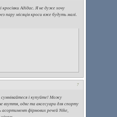
і кросівки Адідас. Я не дуже хочу
ез пару місяців кроси вже будуть малі.
7
е сумнівайтеся і купуйте! Можу
не взуття, одяг та аксесуари для спорту
ь асортимент фірмових речей Nike,
 цінам.