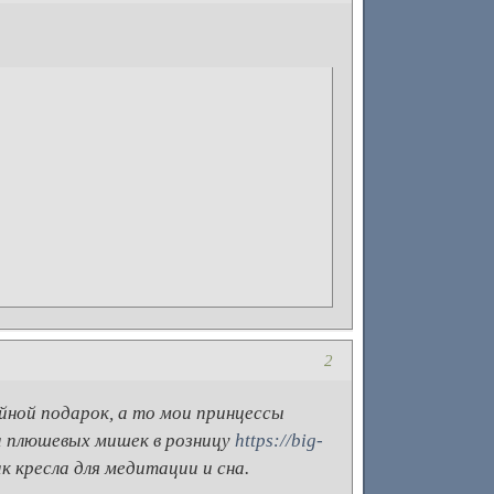
2
ойной подарок, а то мои принцессы
ла плюшевых мишек в розницу
https://big-
ак кресла для медитации и сна.