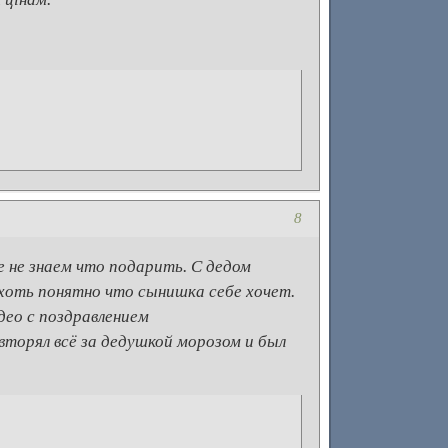
8
 не знаем что подарить. С дедом
хоть понятно что сынишка себе хочет.
део с поздравлением
торял всё за дедушкой морозом и был