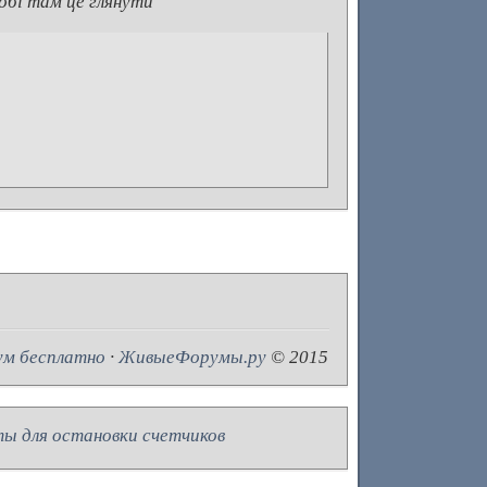
обі там це глянути
ум бесплатно
·
ЖивыеФорумы.ру
© 2015
ы для остановки счетчиков