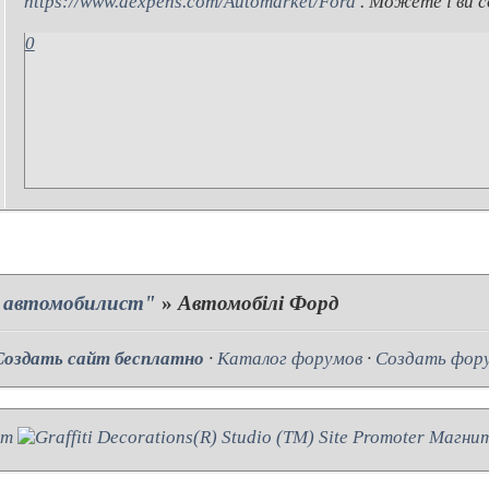
https://www.dexpens.com/Automarket/Ford
. Можете і ви с
0
- автомобилист"
»
Автомобілі Форд
Создать сайт бесплатно
·
Каталог форумов
·
Создать фор
Магнит