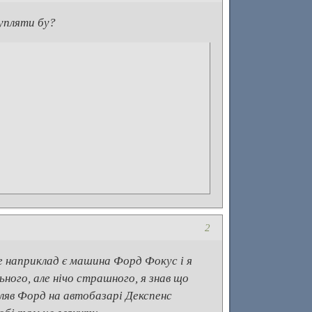
упляти бу?
2
е наприклад є машина Форд Фокус і я
ного, але нічо страшного, я знав що
пляв Форд на автобазарі Декспенс