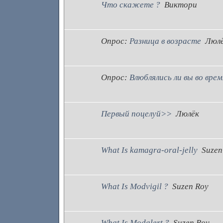
Что скажете ?
Виктори
Опрос:
Разница в возрасте
Люл
Опрос:
Влюблялись ли вы во вре
Первый поцелуй>>
Люлёк
What Is kamagra-oral-jelly
Suzen
What Is Modvigil ?
Suzen Roy
What Is Modalert ?
Suzen Roy