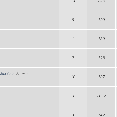
14
243
9
190
1
130
ь
2
128
дьбы?>>
Люлёк
10
187
18
1037
3
142