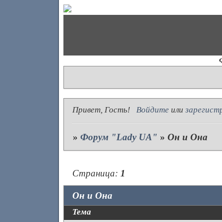
Привет, Гость!
Войдите
или
зарегист
»
Форум "Lady UA"
»
Он и Она
Страница:
1
Он и Она
Тема