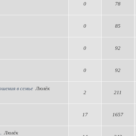
0
78
0
85
0
92
0
92
ошения в семье
Люлёк
2
211
17
1657
.
Люлёк