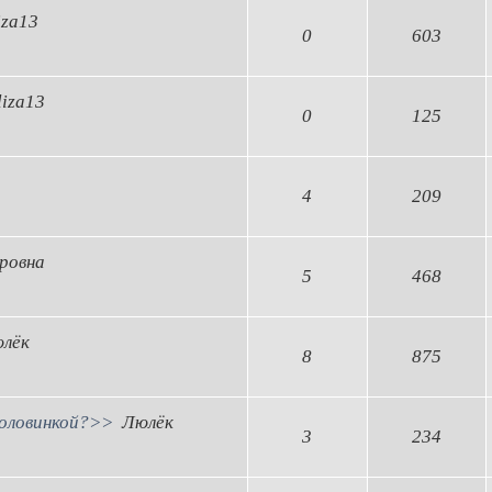
iza13
0
603
liza13
0
125
4
209
ровна
5
468
лёк
8
875
половинкой?>>
Люлёк
3
234