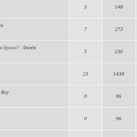
3
148
ёк
7
273
мя брака?
Люлёк
5
230
23
1438
 Roy
0
96
0
96